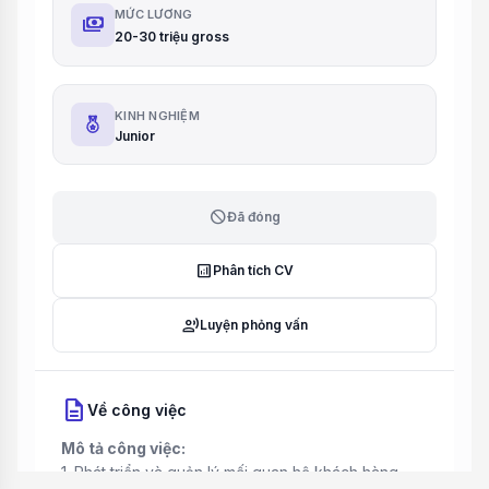
MỨC LƯƠNG
payments
20-30 triệu gross
KINH NGHIỆM
Junior
block
Đã đóng
analytics
Phân tích CV
record_voice_over
Luyện phỏng vấn
description
Về công việc
Mô tả công việc:
1. Phát triển và quản lý mối quan hệ khách hàng