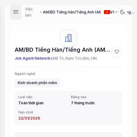
Việc
menu
dark_mode
expand_more
VI
AM/BD Tiếng Hàn/Tiếng Anh (AM/BD Korean/English Speaker)
chevron_right
làm
AM/BD Tiếng Hàn/Tiếng Anh (AM/BD Korean/English Speaker)
favorite
•
Job Agent Network
Mễ Trì, Nam Từ Liêm, HN
Ngành nghề
Kinh doanh phần mềm
Loại việc
Đăng vào
Toàn thời gian
7 tháng trước
Hạn chót
22/01/2026