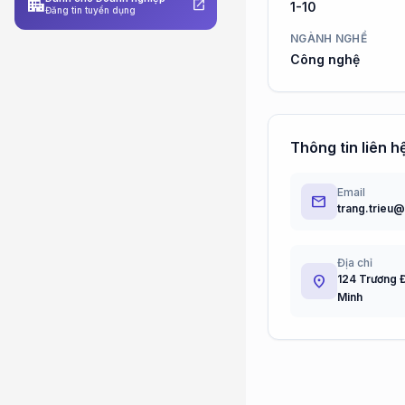
apartment
open_in_new
1-10
Đăng tin tuyển dụng
NGÀNH NGHỀ
Công nghệ
Thông tin liên h
Email
email
trang.trieu
Địa chỉ
location_on
124 Trương Đ
Minh