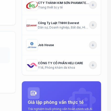
CTY THÀNH KIM SƠN PHAMATECH
add
Trang thiết bị y tế
Công Ty Luật TNHH Everest
add
Dân sự, Doanh nghiệp, Đất đai, Hình sự...
add
Job House
CÔNG TY CỔ PHẦN HELI CARE
add
Y tế, Phòng khám đa khoa
smart_toy
video_camera_front
Giả lập phỏng vấn thực tế
Trải nghiệm buổi phỏng vấn hoàn chỉnh với AI.