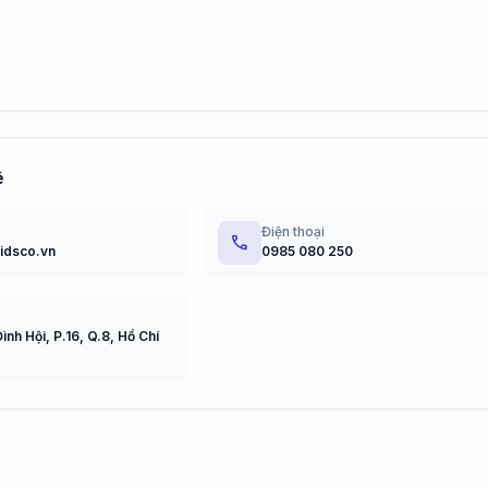
ệ
Điện thoại
phone
@idsco.vn
0985 080 250
ình Hội, P.16, Q.8, Hồ Chí