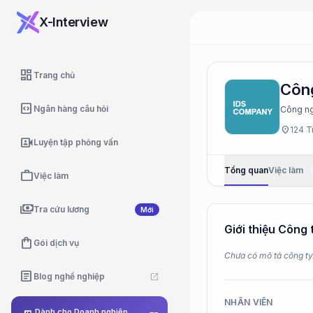
X-Interview
dashboard
Trang chủ
Công
code_blocks
Ngân hàng câu hỏi
Công n
location_on
124 T
video_camera_front
Luyện tập phỏng vấn
Tổng quan
Việc làm
work
Việc làm
payments
Tra cứu lương
Mới
Giới thiệu Công
shopping_bag
Gói dịch vụ
Chưa có mô tả công ty
article
Blog nghề nghiệp
open_in_new
NHÂN VIÊN
Dành cho Doanh nghiệp