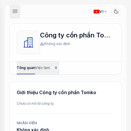
menu
dark_mode
expand_more
VI
Công ty cổn phần Tomko
group
Không xác định
Tổng quan
Việc làm
0
Giới thiệu Công ty cổn phần Tomko
Chưa có mô tả công ty.
NHÂN VIÊN
Không xác định