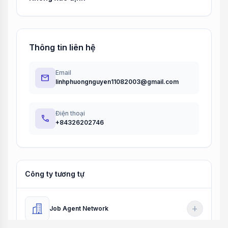
Thông tin liên hệ
Email
email
linhphuongnguyen11082003@gmail.com
Điện thoại
phone
+84326202746
Công ty tương tự
add
Job Agent Network