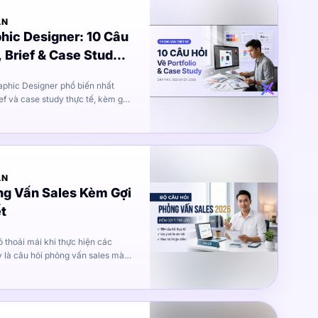
ẤN
hic Designer: 10 Câu
, Brief & Case Study
aphic Designer phổ biến nhất
ief và case study thực tế, kèm gợi
tượng từ vòng đầu.
ẤN
ng Vấn Sales Kèm Gợi
ết
đánh giá xem bạn là người hướng
liệu bạn có sẵn sàng thực hiện
ếp qua điện thoại nhiều hay