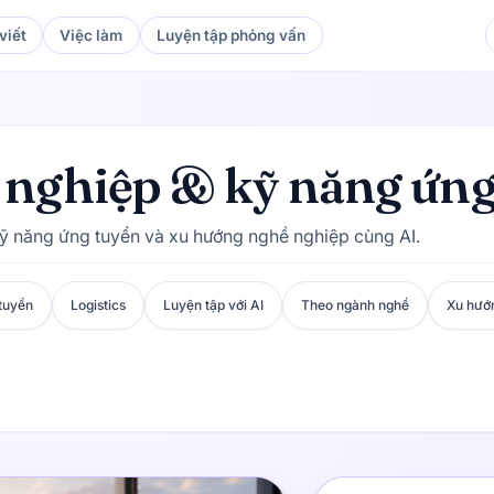
viết
Việc làm
Luyện tập phỏng vấn
ự nghiệp & kỹ năng ứn
kỹ năng ứng tuyển và xu hướng nghề nghiệp cùng AI.
tuyển
Logistics
Luyện tập với AI
Theo ngành nghề
Xu hướ