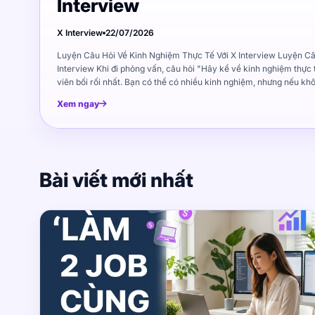
Interview
X Interview
22/07/2026
Luyện Câu Hỏi Về Kinh Nghiệm Thực Tế Với X Interview Luyện Câu Hỏi Về Kinh Nghiệm Thực Tế Với X Interview Khi đi phỏng vấn, câu hỏi "Hãy kể về kinh nghiệm thực tế của bạn" luôn là câu khiến nhiều ứng viên bối rối nhất. Bạn có thể có nhiều kinh nghiệm, nhưng nếu không biết cách chọn lọc và trình bày, câu trả lời sẽ trở nên lan man và không thuyết phục. Luyện câu hỏi kinh nghiệm thực tế với X Interview giúp bạn học cách chọn ví dụ phù hợp, kể câu chuyện có cấu trúc và truyền đạt kết quả rõ ràng. X Interview mô phỏng tình huống phỏng vấn thực tế, giúp bạn luyện tập cho đến khi câu trả lời trở nên chuyên nghiệp và ấn tượng. Bài viết này sẽ hướng dẫn bạn cách chuẩn bị câu trả lời cho các câu hỏi về kinh nghiệm thực tế, cách chọn ví dụ phù hợp, và cách sử dụng X Interview để luyện tập hiệu quả. Vì sao nhà tuyển dụng muốn nghe kinh nghiệm thực tế? Trước khi luyện tập, bạn cần hiểu tại sao nhà tuyển dụng lại đặt câu hỏi về kinh nghiệm thực tế. Hiểu được mục đích sẽ giúp bạn chuẩn bị câu trả lời tốt hơn. Kinh nghiệm thực tế chứng minh khả năng Nhà tuyển dụng không chỉ muốn nghe bạn nói bạn giỏi gì. Họ muốn biết bạn đã làm được gì trong thực tế. Một câu trả lời hay với ví dụ cụ thể sẽ thuyết phục hơn gấp nhiều lần so với việc chỉ liệt kê kỹ năng. Ví dụ: Kém: "Tôi có kỹ năng quản lý dự án tốt." Tốt: "Tôi đã quản lý dự án triển khai phần mềm CRM cho khách hàng lớn, hoàn thành đúng tiến độ và giảm 20% chi phí so với kế hoạch ban đầu." Kinh nghiệm giúp dự đoán hiệu suất trong tương lai Nếu bạn đã thành công với một nhiệm vụ nào đó trong quá khứ, khả năng cao bạn sẽ lặp lại thành công đó trong tương lai. Đây là lý do nhà tuyển dụng muốn nghe câu chuyện cụ thể. Kinh nghiệm thể hiện văn hóa làm việc Không chỉ kỹ năng, kinh nghiệm thực tế còn cho thấy: Cách bạn làm việc với đồng nghiệp Khả năng giải quyết vấn đề Thái độ trong khó khăn Cách bạn học hỏi từ thất bại Cách chọn ví dụ công việc có liên quan Không phải mọi kinh nghiệm đều phù hợp để kể trong phỏng vấn. Bạn cần chọn lọc cẩn thận để câu trả lời có sức thuyết phục. Nguyên tắc chọn ví dụ Nguyên tắc 1: Liên quan trực tiếp đến vị trí ứng tuyển Trước khi đi phỏng vấn, hãy đọc kỹ mô tả công việc. Xác định kỹ năng và yêu cầu chính, sau đó chọn kinh nghiệm liên quan nhất. Ví dụ: Nếu vị trí yêu cầu "kỹ năng quản lý nhóm", hãy kể về lần bạn dẫn dắt nhóm thực hiện dự án, không phải về kỹ năng sử dụng phần mềm. Nguyên tắc 2: Có kết quả đo lường được Câu trả lời sẽ mạnh mẽ hơn nhiều nếu bạn có số liệu cụ thể: "Tăng doanh số 30% trong 3 tháng" "Hoàn thành dự án trước hạn 2 tuần" "Giảm 15% khiếu nại khách hàng" Nguyên tắc 3: Phản ánh kỹ năng mềm Nhà tuyển dụng không chỉ quan tâm đến kết quả. Họ muốn biết bạn đã làm như thế nào: Bạn hợp tác với ai? Bạn đối mặt với khó khăn gì? Bạn học được gì từ trải nghiệm đó? Câu hỏi giúp chọn ví dụ phù hợp Trước khi đi phỏng vấn, hãy tự trả lời những câu hỏi này: Kinh nghiệm nào khiến tôi tự hào nhất? Kinh nghiệm nào liên quan nhất đến vị trí này? Kinh nghiệm nào có kết quả rõ ràng nhất? Kinh nghiệm nào cho thấy tôi giải quyết vấn đề tốt? Cách tránh kể kinh nghiệm quá dài Một trong những lỗi phổ biến nhất khi trả lời câu hỏi kinh nghiệm là kể quá dài. Nhà tuyển dụng có thể ngắt lời bạn hoặc mất hứng thú nếu câu trả lời kéo dài quá 2-3 phút. Cấu trúc câu trả lời ngắn gọn Sử dụng phương pháp STAR (Situation, Task, Action, Result): Situation (Tình huống): Mô tả bối cảnh ngắn gọn "Khi tôi làm việc tại công ty ABC, nhóm chúng tôi đối mặt với vấn đề khách hàng phàn nàn nhiều về chất lượng dịch vụ." Task (Nhiệm vụ): Trách nhiệm của bạn "Tôi được giao nhiệm vụ cải thiện chất lượng dịch vụ và giảm khiếu nại." Action (Hành động): Những gì bạn đã làm "Tôi phân tích dữ liệu khiếu nại, đào tạo lại nhóm hỗ trợ, và thiết lập quy trình mới để phản hồi khách hàng nhanh hơn." Result (Kết quả): Kết quả đo lường được "Trong 3 tháng, khiếu nại giảm 40% và điểm hài lòng khách hàng tăng từ 7 lên 9." Mẹo giữ câu trả lời ngắn Chuẩn bị trước: Viết câu trả lời ra giấy, tập nói trong 2 phút Tập trung vào kết quả: Nhà tuyển dụng quan tâm đến kết quả hơn quá trình Bỏ qua chi tiết không cần thiết: Không cần kể hết mọi bước nhỏ Dừng lại đúng lúc: Sau khi nói xong kết quả, dừng lại Câu trả lời mẫu ngắn gọn Câu hỏi: "Hãy kể về một lần bạn giải quyết xung đột với đồng nghiệp." Câu trả lời mẫu (1.5 phút): "Tôi từng có bất đồng với đồng nghiệp về cách thực hiện dự án. Mỗi người có ý kiến riêng và không ai nhượng bộ. Tôi chủ động mời đồng nghiệp nói chuyện riêng, lắng nghe quan điểm của họ và đề xuất giải pháp kết hợp ý kiến hai bên. Kết quả, dự án hoàn thành đúng tiến độ và mối quan hệ giữa chúng tôi tốt hơn trước. Tôi học được rằng giao tiếp trực tiếp và tôn trọng quan điểm khác biệt là chìa khóa giải quyết xung đột." Luyện câu hỏi kinh nghiệm thực tế với X Interview X Interview giúp bạn luyện tập câu hỏi kinh nghiệm thực tế một cách bài bản. Không chỉ trả lời, bạn còn nhận được feedback chi tiết để cải thiện. Các loại câu hỏi kinh nghiệm thường gặp X Interview cung cấp các nhóm câu hỏi kinh nghiệm phổ biến: Câu hỏi về thành tựu: "Hãy kể về thành tựu lớn nhất trong sự nghiệp" Câu hỏi về thất bại: "Hãy kể về lần bạn thất bại và bài học rút ra" Câu hỏi về xung đột: "Hãy kể về lần bạn giải quyết xung đột với đồng nghiệp" Câu hỏi về áp lực: "Hãy kể về lần bạn làm việc dưới áp lực lớn" Câu hỏi về sáng kiến: "Hãy kể về lần bạn đề xuất ý tưởng mới" Cách luyện tập với X Interview Bước 1: Chọn câu hỏi Chọn loại câu hỏi kinh nghiệm bạn muốn luyện. Nếu chuẩn bị phỏng vấn cụ thể, hãy chọn câu hỏi liên quan đến vị trí ứng tuyển. Bước 2: Chuẩn bị câu trả lời Viết nháp câu trả lời theo cấu trúc STAR: Tình huống: 1-2 câu Nhiệm vụ: 1 câu Hành động: 2-3 câu Kết quả: 1-2 câu Bước 3: Nói thành tiếng Bật mic và nói câu trả lời. Đọc nháp lần đầu, sau đó thử nói tự nhiên hơn. Bước 4: Nhận feedback X Interview sẽ đánh giá: Câu trả lời có đủ 4 yếu tố STAR không Độ dài có phù hợp không Có đủ chi tiết cụ thể không Kết quả có rõ ràng không Bước 5: Luyện lại Dựa trên feedback, chỉnh sửa câu trả lời và nói lại. Lặp lại cho đến khi hài lòng. Cách X Interview giúp bạn làm rõ kết quả trong câu trả lời Phần Result (Kết quả) trong cấu trúc STAR thường là phần yếu nhất của ứng viên. Nhiều người kể rất nhiều về quá trình nhưng lại mông lung khi nói đến kết quả. Vấn đề phổ biến khi mô tả kết quả Quá 
Xem ngay
Bài viết mới nhất