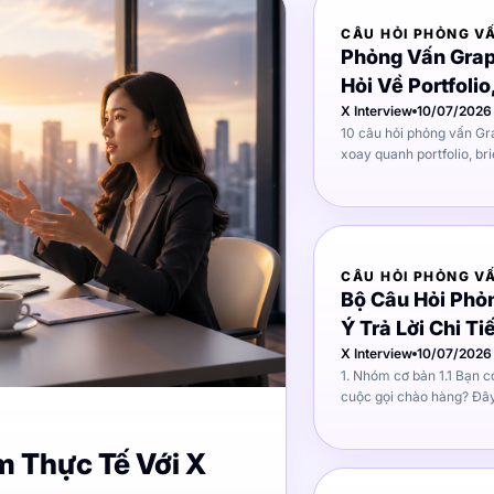
CÂU HỎI PHỎNG V
Phỏng Vấn Grap
Hỏi Về Portfolio
Thực Tế
X Interview
10/07/2026
10 câu hỏi phỏng vấn Gr
xoay quanh portfolio, br
ý cách trả lời để gây ấn 
CÂU HỎI PHỎNG V
Bộ Câu Hỏi Phỏ
Ý Trả Lời Chi Ti
X Interview
10/07/2026
1. Nhóm cơ bản 1.1 Bạn có thoải mái khi thực hiện các
cuộc gọi chào hàng? Đây là câu hỏi phỏng vấn sales mà
nhà tuyển dụng dùng để 
nội hay hướng ngoại, và 
m Thực Tế Với X
công việc đòi hỏi giao ti
không. Cách trả lời tốt: Không chỉ nói "tôi thoải mái" - hãy