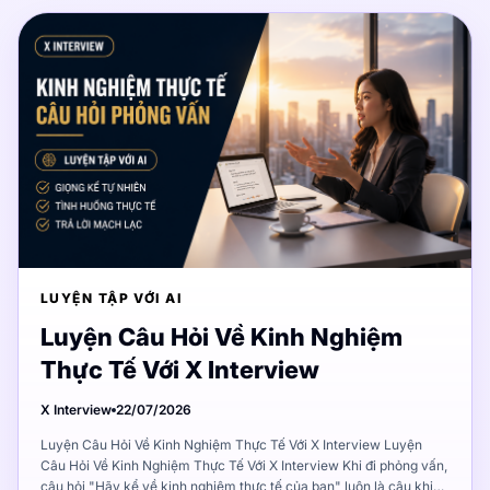
LUYỆN TẬP VỚI AI
Luyện Câu Hỏi Về Kinh Nghiệm
Thực Tế Với X Interview
X Interview
22/07/2026
Luyện Câu Hỏi Về Kinh Nghiệm Thực Tế Với X Interview Luyện Câu Hỏi Về Kinh Nghiệm Thực Tế Với X Interview Khi đi phỏng vấn, câu hỏi "Hãy kể về kinh nghiệm thực tế của bạn" luôn là câu khiến nhiều ứng viên bối rối nhất. Bạn có thể có nhiều kinh nghiệm, nhưng nếu không biết cách chọn lọc và trình bày, câu trả lời sẽ trở nên lan man và không thuyết phục. Luyện câu hỏi kinh nghiệm thực tế với X Interview giúp bạn học cách chọn ví dụ phù hợp, kể câu chuyện có cấu trúc và truyền đạt kết quả rõ ràng. X Interview mô phỏng tình huống phỏng vấn thực tế, giúp bạn luyện tập cho đến khi câu trả lời trở nên chuyên nghiệp và ấn tượng. Bài viết này sẽ hướng dẫn bạn cách chuẩn bị câu trả lời cho các câu hỏi về kinh nghiệm thực tế, cách chọn ví dụ phù hợp, và cách sử dụng X Interview để luyện tập hiệu quả. Vì sao nhà tuyển dụng muốn nghe kinh nghiệm thực tế? Trước khi luyện tập, bạn cần hiểu tại sao nhà tuyển dụng lại đặt câu hỏi về kinh nghiệm thực tế. Hiểu được mục đích sẽ giúp bạn chuẩn bị câu trả lời tốt hơn. Kinh nghiệm thực tế chứng minh khả năng Nhà tuyển dụng không chỉ muốn nghe bạn nói bạn giỏi gì. Họ muốn biết bạn đã làm được gì trong thực tế. Một câu trả lời hay với ví dụ cụ thể sẽ thuyết phục hơn gấp nhiều lần so với việc chỉ liệt kê kỹ năng. Ví dụ: Kém: "Tôi có kỹ năng quản lý dự án tốt." Tốt: "Tôi đã quản lý dự án triển khai phần mềm CRM cho khách hàng lớn, hoàn thành đúng tiến độ và giảm 20% chi phí so với kế hoạch ban đầu." Kinh nghiệm giúp dự đoán hiệu suất trong tương lai Nếu bạn đã thành công với một nhiệm vụ nào đó trong quá khứ, khả năng cao bạn sẽ lặp lại thành công đó trong tương lai. Đây là lý do nhà tuyển dụng muốn nghe câu chuyện cụ thể. Kinh nghiệm thể hiện văn hóa làm việc Không chỉ kỹ năng, kinh nghiệm thực tế còn cho thấy: Cách bạn làm việc với đồng nghiệp Khả năng giải quyết vấn đề Thái độ trong khó khăn Cách bạn học hỏi từ thất bại Cách chọn ví dụ công việc có liên quan Không phải mọi kinh nghiệm đều phù hợp để kể trong phỏng vấn. Bạn cần chọn lọc cẩn thận để câu trả lời có sức thuyết phục. Nguyên tắc chọn ví dụ Nguyên tắc 1: Liên quan trực tiếp đến vị trí ứng tuyển Trước khi đi phỏng vấn, hãy đọc kỹ mô tả công việc. Xác định kỹ năng và yêu cầu chính, sau đó chọn kinh nghiệm liên quan nhất. Ví dụ: Nếu vị trí yêu cầu "kỹ năng quản lý nhóm", hãy kể về lần bạn dẫn dắt nhóm thực hiện dự án, không phải về kỹ năng sử dụng phần mềm. Nguyên tắc 2: Có kết quả đo lường được Câu trả lời sẽ mạnh mẽ hơn nhiều nếu bạn có số liệu cụ thể: "Tăng doanh số 30% trong 3 tháng" "Hoàn thành dự án trước hạn 2 tuần" "Giảm 15% khiếu nại khách hàng" Nguyên tắc 3: Phản ánh kỹ năng mềm Nhà tuyển dụng không chỉ quan tâm đến kết quả. Họ muốn biết bạn đã làm như thế nào: Bạn hợp tác với ai? Bạn đối mặt với khó khăn gì? Bạn học được gì từ trải nghiệm đó? Câu hỏi giúp chọn ví dụ phù hợp Trước khi đi phỏng vấn, hãy tự trả lời những câu hỏi này: Kinh nghiệm nào khiến tôi tự hào nhất? Kinh nghiệm nào liên quan nhất đến vị trí này? Kinh nghiệm nào có kết quả rõ ràng nhất? Kinh nghiệm nào cho thấy tôi giải quyết vấn đề tốt? Cách tránh kể kinh nghiệm quá dài Một trong những lỗi phổ biến nhất khi trả lời câu hỏi kinh nghiệm là kể quá dài. Nhà tuyển dụng có thể ngắt lời bạn hoặc mất hứng thú nếu câu trả lời kéo dài quá 2-3 phút. Cấu trúc câu trả lời ngắn gọn Sử dụng phương pháp STAR (Situation, Task, Action, Result): Situation (Tình huống): Mô tả bối cảnh ngắn gọn "Khi tôi làm việc tại công ty ABC, nhóm chúng tôi đối mặt với vấn đề khách hàng phàn nàn nhiều về chất lượng dịch vụ." Task (Nhiệm vụ): Trách nhiệm của bạn "Tôi được giao nhiệm vụ cải thiện chất lượng dịch vụ và giảm khiếu nại." Action (Hành động): Những gì bạn đã làm "Tôi phân tích dữ liệu khiếu nại, đào tạo lại nhóm hỗ trợ, và thiết lập quy trình mới để phản hồi khách hàng nhanh hơn." Result (Kết quả): Kết quả đo lường được "Trong 3 tháng, khiếu nại giảm 40% và điểm hài lòng khách hàng tăng từ 7 lên 9." Mẹo giữ câu trả lời ngắn Chuẩn bị trước: Viết câu trả lời ra giấy, tập nói trong 2 phút Tập trung vào kết quả: Nhà tuyển dụng quan tâm đến kết quả hơn quá trình Bỏ qua chi tiết không cần thiết: Không cần kể hết mọi bước nhỏ Dừng lại đúng lúc: Sau khi nói xong kết quả, dừng lại Câu trả lời mẫu ngắn gọn Câu hỏi: "Hãy kể về một lần bạn giải quyết xung đột với đồng nghiệp." Câu trả lời mẫu (1.5 phút): "Tôi từng có bất đồng với đồng nghiệp về cách thực hiện dự án. Mỗi người có ý kiến riêng và không ai nhượng bộ. Tôi chủ động mời đồng nghiệp nói chuyện riêng, lắng nghe quan điểm của họ và đề xuất giải pháp kết hợp ý kiến hai bên. Kết quả, dự án hoàn thành đúng tiến độ và mối quan hệ giữa chúng tôi tốt hơn trước. Tôi học được rằng giao tiếp trực tiếp và tôn trọng quan điểm khác biệt là chìa khóa giải quyết xung đột." Luyện câu hỏi kinh nghiệm thực tế với X Interview X Interview giúp bạn luyện tập câu hỏi kinh nghiệm thực tế một cách bài bản. Không chỉ trả lời, bạn còn nhận được feedback chi tiết để cải thiện. Các loại câu hỏi kinh nghiệm thường gặp X Interview cung cấp các nhóm câu hỏi kinh nghiệm phổ biến: Câu hỏi về thành tựu: "Hãy kể về thành tựu lớn nhất trong sự nghiệp" Câu hỏi về thất bại: "Hãy kể về lần bạn thất bại và bài học rút ra" Câu hỏi về xung đột: "Hãy kể về lần bạn giải quyết xung đột với đồng nghiệp" Câu hỏi về áp lực: "Hãy kể về lần bạn làm việc dưới áp lực lớn" Câu hỏi về sáng kiến: "Hãy kể về lần bạn đề xuất ý tưởng mới" Cách luyện tập với X Interview Bước 1: Chọn câu hỏi Chọn loại câu hỏi kinh nghiệm bạn muốn luyện. Nếu chuẩn bị phỏng vấn cụ thể, hãy chọn câu hỏi liên quan đến vị trí ứng tuyển. Bước 2: Chuẩn bị câu trả lời Viết nháp câu trả lời theo cấu trúc STAR: Tình huống: 1-2 câu Nhiệm vụ: 1 câu Hành động: 2-3 câu Kết quả: 1-2 câu Bước 3: Nói thành tiếng Bật mic và nói câu trả lời. Đọc nháp lần đầu, sau đó thử nói tự nhiên hơn. Bước 4: Nhận feedback X Interview sẽ đánh giá: Câu trả lời có đủ 4 yếu tố STAR không Độ dài có phù hợp không Có đủ chi tiết cụ thể không Kết quả có rõ ràng không Bước 5: Luyện lại Dựa trên feedback, chỉnh sửa câu trả lời và nói lại. Lặp lại cho đến khi hài lòng. Cách X Interview giúp bạn làm rõ kết quả trong câu trả lời Phần Result (Kết quả) trong cấu trúc STAR thường là phần yếu nhất của ứng viên. Nhiều người kể rất nhiều về quá trình nhưng lại mông lung khi nói đến kết quả. Vấn đề phổ biến khi mô tả kết quả Quá chung chung: "Dự án thành công tốt đẹp" Không có số liệu: "Hiệu suất tăng lên" Không liên kết với hành động: Kể kết quả nhưng không giải thích do hành động nào Cách X Interview giúp bạn cải thiện X Interview sẽ đặt câu hỏi gợi ý để bạn làm rõ kết quả: "Kết quả cụ thể là gì? Có số liệu không?" "Kết quả này mang lại lợi ích gì cho công ty?" "Bạn có thể đo lường được sự thay đổi không?" Ví dụ cải thiện kết quả Trước khi cải thiện: "Tôi đã giúp cải thiện quy trình làm việc của nhóm." Sau khi cải thiện với X Interview: "Tôi đã cải thiện quy trình làm việc của nhóm bằng cách số hóa các biểu mẫu giấy sang hệ thống online. Kết quả: Thời gian xử lý hồ sơ giảm từ 3 ngày xuống còn 4 giờ, tiết kiệm 20 giờ mỗi tuần cho cả nhóm." Mẹo viết kết quả mạnh mẽ Sử dụng số liệu cụ thể: Phần trăm, số tiền, thời gian Liên kết với lợi ích công ty: Tăng doanh thu, giảm chi phí, tiết kiệm thời gian So sánh trước và sau: Để thấy rõ sự cải thiện Cách luyện lại để câu trả lời có chiều sâu hơn Không chỉ ngắn gọn, câu trả lời về kinh nghiệm cần có chiều sâu. Chiều sâu đến từ việc phân tích, suy ngẫm và bài học rút ra. Thêm phần suy ngẫm sau kết quả Ngoài 4 yếu tố STAR, hãy thêm 1-2 câu về suy ngẫm: "Tôi học được rằng..." "Từ trải nghiệm này, tôi nhận ra..." "Nếu làm lại, tôi sẽ..." Ví dụ thêm suy ngẫm Câu trả lời STAR cơ bản: "Tôi đã cải thiện quy trình làm việc. Kết quả: Thời gian xử lý giảm từ 3 ngày xuống còn 4 giờ." Câu trả lời STAR có suy ngẫm: "Tôi đã cải thiện quy trình làm việc bằng cách số hóa biểu mẫu. Kết quả: Thời gian xử lý giảm từ 3 ngày xuống còn 4 giờ. Từ trải nghiệm này, tôi học được rằng việc lắng nghe ý kiến của cả nhóm trước khi thay đổi quy trình rất quan trọng. Nếu làm lại, tôi sẽ khảo sát ý kiến nhóm từ đầu để tránh sự phản đối ban đầu." Cách X Interview giúp thêm chiều sâu X Interview sẽ gợi ý bạn thêm suy ngẫm: "Bạn học được gì từ trải nghiệm này?" "Nếu tình huống tương tự xảy ra, bạn sẽ làm gì khác?" "Bài học lớn nhất từ dự án này là gì?" FAQ về luyện câu hỏi kinh nghiệm thực tế Tôi không có nhiều kinh nghiệm thì sao? Đừng lo lắng. Kinh nghiệm không nhất thiết phải là quản lý dự án lớn. Bạn có thể kể về: Kinh nghiệm thực tập Dự án học tập Hoạt động tình nguyện Công việc part-time Quan trọng là cách bạn trình bày và bài học rút ra. Tôi nên chuẩn bị bao nhiêu câu trả lời? Nên chuẩn bị 5-7 câu trả lời cho các loại câu hỏi kinh nghiệm khác nhau. Với mỗi câu trả lời, hãy có 2-3 phiên bản ngắn gọn và chi tiết. Nếu nhà tuyển dụng hỏi thêm chi tiết thì sao? Đây là dấu hiệu tốt, cho thấy họ quan tâm đến câu chuyện của bạn. Hãy sẵn sàng mở rộng câu trả lời bằng cách: Kể thêm chi tiết hành động Giải thích lý do đằng sau quyết định Chia sẻ thêm bài học Làm sao để nhớ tất cả các câu trả lời đã chuẩn bị? Không cần nhớ nguyên văn. Chỉ cần nhớ cấu trúc STAR và điểm chính. Khi nói, bạn sẽ tự nhiên diễn đạt lại theo cách tự nhiên nhất. Tôi có nên nói thật về thất bại không? Có, nhưng hãy chọn thất bại phù hợp. Nên kể thất bại mà bạn đã rút được bài học và cải thiện được. Tránh thất bại nghiêm trọng hoặc liên quan đến đạo đức. Bắt đầu luyện tập phỏng vấn ngay hôm nay với X Interview. Câu hỏi về kinh nghiệm thực tế là cơ hội để bạn tỏa sáng và chứng minh giá trị của mình. Với X Interview, bạn có thể luyện tập câu trả lời, nhận feedback chi tiết và cải thiện cho đến khi tự tin nhất. Đừng bỏ lỡ cơ hội chuẩn bị tốt nhất cho buổi phỏng vấn sắp tới. Bài viết liên quan: - Cách sử dụng phương pháp STAR trong phỏng vấn - Mẹo trả lời câu hỏi v