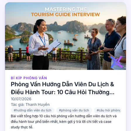
BÍ KÍP PHỎNG VẤN
Phỏng Vấn Hướng Dẫn Viên Du Lịch &
Điều Hành Tour: 10 Câu Hỏi Thường
Gặp
10/07/2026
Tác giả: Thanh Huyền
#hướng dẫn viên du lịch
#phỏng vấn du lịch
#câu hỏi phỏng vấn
Bài viết tổng hợp 10 câu hỏi phỏng vấn hướng dẫn viên du lịch và
điều hành tour phổ biến nhất, kèm gợi ý trả lời chi tiết và case
study thực tế.