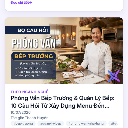
Đọc chi tiết
THEO NGÀNH NGHỀ
Phỏng Vấn Bếp Trưởng & Quản Lý Bếp:
10 Câu Hỏi Từ Xây Dựng Menu Đến
Quản Lý Team
10/07/2026
Tác giả: Thanh Huyền
#bep-truong
#quan-ly-bep
#phong-van-nha-hang
#tuyen-du