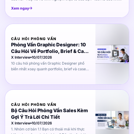
Xem ngay
CÂU HỎI PHỎNG VẤN
Phỏng Vấn Graphic Designer: 10
Câu Hỏi Về Portfolio, Brief & Case
Study Thực Tế
X Interview
10/07/2026
10 câu hỏi phỏng vấn Graphic Designer phổ
biến nhất xoay quanh portfolio, brief và case
study thực tế, kèm gợi ý cách trả lời để gây ấn
tượng từ vòng đầu.
CÂU HỎI PHỎNG VẤN
Bộ Câu Hỏi Phỏng Vấn Sales Kèm
Gợi Ý Trả Lời Chi Tiết
X Interview
10/07/2026
1. Nhóm cơ bản 1.1 Bạn có thoải mái khi thực