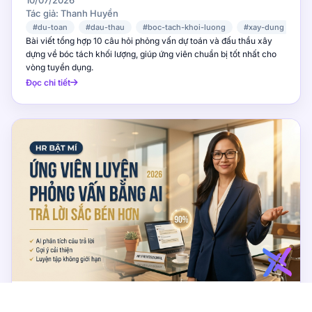
Lượng
10/07/2026
Tác giả: Thanh Huyền
#du-toan
#dau-thau
#boc-tach-khoi-luong
#xay-dung
#p
Bài viết tổng hợp 10 câu hỏi phỏng vấn dự toán và đấu thầu xây
dựng về bóc tách khối lượng, giúp ứng viên chuẩn bị tốt nhất cho
vòng tuyển dụng.
Đọc chi tiết
BÍ KÍP PHỎNG VẤN