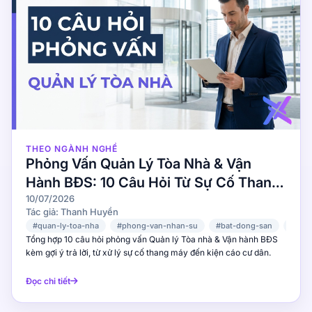
cơ khí, hãy luyện tập trả lời những câu hỏi trên với một người bạn
hoặc record lại để tự nghe lại. Cách bạn structure câu trả lời — có
dữ liệu, có ví dụ, có tư duy — quan trọng hơn nhiều so với việc bạn
có thuộc lý thuyết hay không. 👉 Bắt đầu luyện tập phỏng vấn
ngay tại X Interview — nhận phản hồi AI tức thời và cải thiện điểm
yếu trước buổi phỏng vấn thật Tài Liệu Tham Khảo Top 20
Manufacturing Interview Questions — Career Guru99 Production
Engineer Interview Questions: OEE & Lean — GaugeHow Interview
Questions for Manufacturing Engineers — Indeed 50 Lean
Manufacturing Specialist Interview Questions — DigitalDefynd
THEO NGÀNH NGHỀ
Phỏng Vấn Quản Lý Tòa Nhà & Vận
Hành BĐS: 10 Câu Hỏi Từ Sự Cố Thang
Máy Đến Kiện Cáo Cư Dân
10/07/2026
Tác giả: Thanh Huyền
#quan-ly-toa-nha
#phong-van-nhan-su
#bat-dong-san
#van
Tổng hợp 10 câu hỏi phỏng vấn Quản lý Tòa nhà & Vận hành BĐS
kèm gợi ý trả lời, từ xử lý sự cố thang máy đến kiện cáo cư dân.
Đọc chi tiết