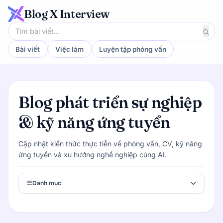
Blog X Interview
Bài viết
Việc làm
Luyện tập phỏng vấn
Blog phát triển sự nghiệp
& kỹ năng ứng tuyển
Cập nhật kiến thức thực tiễn về phỏng vấn, CV, kỹ năng
ứng tuyển và xu hướng nghề nghiệp cùng AI.
Danh mục