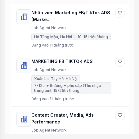
Nhân viên Marketing FB/TikTok ADS
favorite
(Marke...
Job Agent Network
Hồ Tùng Mậu, Hà Nội
10–15 triệu/tháng
Đăng vào 11 tháng trước
MARKETING FB TIKTOK ADS
favorite
Job Agent Network
Xuân La, Tây Hồ, Hà Nội
7-12tr + thưởng + phụ cấp (Thu nhập
trung bình 15-25tr/ tháng)
Đăng vào 11 tháng trước
Content Creator, Media, Ads
favorite
Performance
Job Agent Network