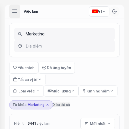
menu
dark_mode
expand_more
Việc làm
VI
search
location_on
favorite
check_circle
Yêu thích
Đã ứng tuyển
work
expand_more
Tất cả vị trí
work
Loại việc
expand_more
payments
Mức lương
expand_more
military_tech
Kinh nghiệm
expand_more
Từ khóa:
Marketing
Xóa tất cả
close
Hiển thị
6441
việc làm
sort
Mới nhất
expand_more