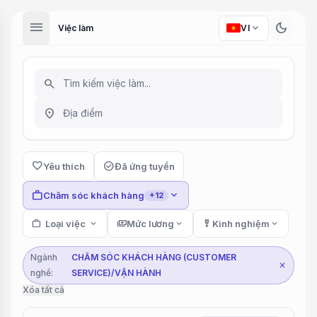
menu
dark_mode
expand_more
Việc làm
VI
search
location_on
favorite
check_circle
Yêu thích
Đã ứng tuyển
work
expand_more
Chăm sóc khách hàng
+12
work
Loại việc
expand_more
payments
Mức lương
expand_more
military_tech
Kinh nghiệm
expand_more
Ngành
CHĂM SÓC KHÁCH HÀNG (CUSTOMER
close
nghề:
SERVICE)/VẬN HÀNH
Xóa tất cả