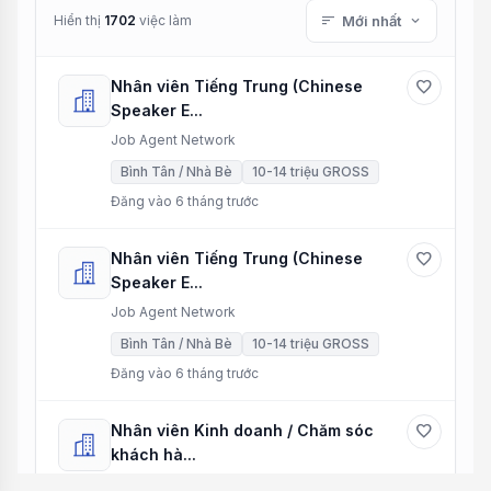
Hiển thị
1702
việc làm
sort
Mới nhất
expand_more
Nhân viên Tiếng Trung (Chinese
favorite
Speaker E...
Job Agent Network
Bình Tân / Nhà Bè
10-14 triệu GROSS
Đăng vào 6 tháng trước
Nhân viên Tiếng Trung (Chinese
favorite
Speaker E...
Job Agent Network
Bình Tân / Nhà Bè
10-14 triệu GROSS
Đăng vào 6 tháng trước
Nhân viên Kinh doanh / Chăm sóc
favorite
khách hà...
Job Agent Network