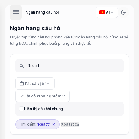
menu
dark_mode
expand_more
Ngân hàng câu hỏi
VI
Ngân hàng câu hỏi
Luyện tập từng câu hỏi phỏng vấn từ Ngân hàng câu hỏi cùng AI để
từng bước chinh phục buổi phỏng vấn thực tế.
search
work
expand_more
Tất cả vị trí
trending_up
Tất cả kinh nghiệm
expand_more
Hiển thị câu hỏi chung
Tìm kiếm:
"React"
Xóa tất cả
close