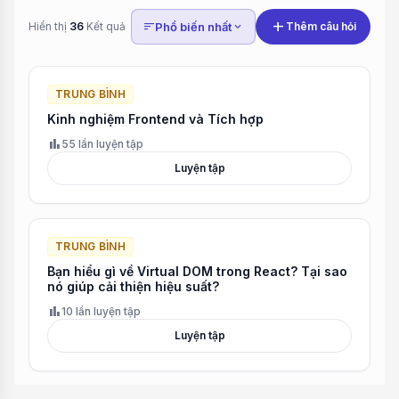
add
Hiển thị
36
Kết quả
sort
Phổ biến nhất
expand_more
Thêm câu hỏi
TRUNG BÌNH
Kinh nghiệm Frontend và Tích hợp
bar_chart
55 lần luyện tập
Luyện tập
TRUNG BÌNH
Bạn hiểu gì về Virtual DOM trong React? Tại sao
nó giúp cải thiện hiệu suất?
bar_chart
10 lần luyện tập
Luyện tập