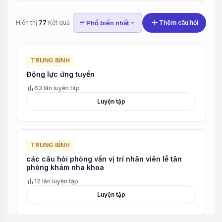
add
Hiển thị
77
Kết quả
sort
Phổ biến nhất
expand_more
Thêm câu hỏi
TRUNG BÌNH
Động lực ứng tuyển
bar_chart
63 lần luyện tập
Luyện tập
TRUNG BÌNH
các câu hỏi phỏng vấn vị trí nhân viên lễ tân
phòng khám nha khoa
bar_chart
12 lần luyện tập
Luyện tập