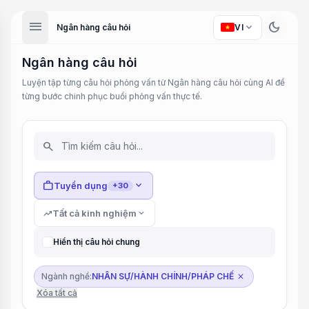
menu
dark_mode
expand_more
Ngân hàng câu hỏi
VI
Ngân hàng câu hỏi
Luyện tập từng câu hỏi phỏng vấn từ Ngân hàng câu hỏi cùng AI để
từng bước chinh phục buổi phỏng vấn thực tế.
search
work
expand_more
Tuyển dụng
+30
trending_up
Tất cả kinh nghiệm
expand_more
Hiển thị câu hỏi chung
Ngành nghề:
NHÂN SỰ/HÀNH CHÍNH/PHÁP CHẾ
close
Xóa tất cả