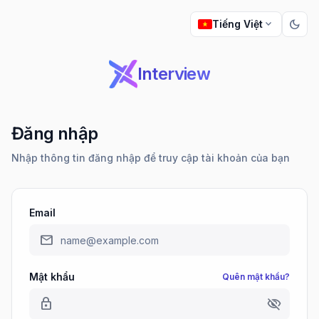
dark_mode
expand_more
Tiếng Việt
Interview
Đăng nhập
Nhập thông tin đăng nhập để truy cập tài khoản của bạn
Email
mail
Mật khẩu
Quên mật khẩu?
lock
visibility_off