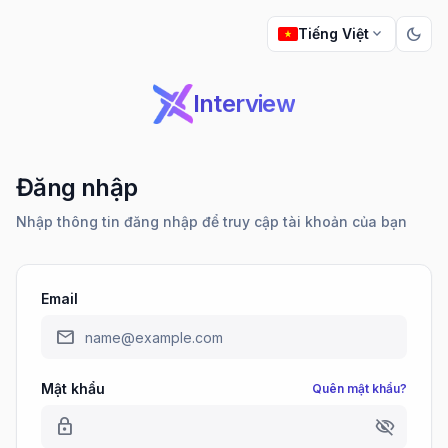
dark_mode
expand_more
Tiếng Việt
Interview
Đăng nhập
Nhập thông tin đăng nhập để truy cập tài khoản của bạn
Email
mail
Mật khẩu
Quên mật khẩu?
lock
visibility_off