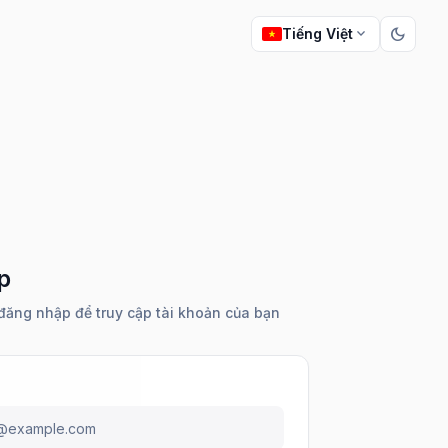
dark_mode
expand_more
Tiếng Việt
p
đăng nhập để truy cập tài khoản của bạn