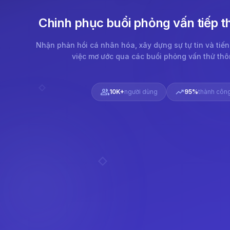
Chinh phục buổi phỏng vấn tiếp t
Nhận phản hồi cá nhân hóa, xây dựng sự tự tin và tiế
việc mơ ước qua các buổi phỏng vấn thử thô
group
trending_up
10K+
người dùng
95%
thành côn