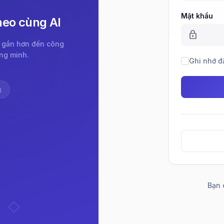
Mật khẩu
heo cùng AI
lock
n gần hơn đến công
ng minh.
Ghi nhớ đ
g
Bạn 