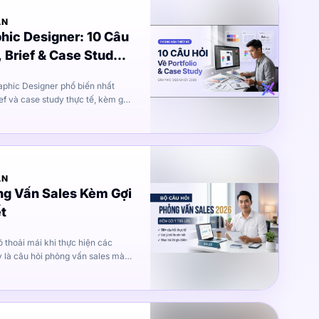
ẤN
hic Designer: 10 Câu
, Brief & Case Study
aphic Designer phổ biến nhất
ief và case study thực tế, kèm gợi
tượng từ vòng đầu.
ẤN
ng Vấn Sales Kèm Gợi
ết
đánh giá xem bạn là người hướng
liệu bạn có sẵn sàng thực hiện
ếp qua điện thoại nhiều hay