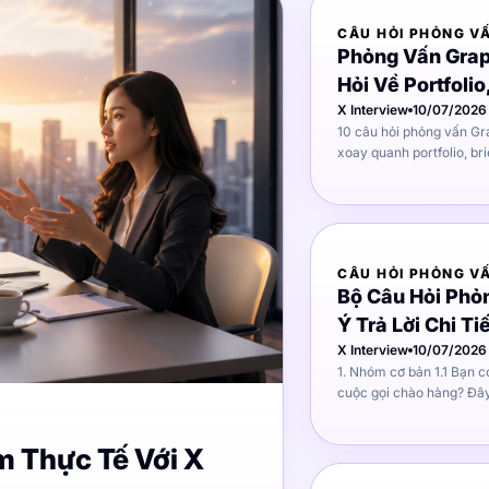
CÂU HỎI PHỎNG V
Phỏng Vấn Grap
Hỏi Về Portfolio
Thực Tế
X Interview
10/07/2026
10 câu hỏi phỏng vấn Gr
xoay quanh portfolio, br
ý cách trả lời để gây ấn 
CÂU HỎI PHỎNG V
Bộ Câu Hỏi Phỏ
Ý Trả Lời Chi Ti
X Interview
10/07/2026
1. Nhóm cơ bản 1.1 Bạn có thoải mái khi thực hiện các
cuộc gọi chào hàng? Đây là câu hỏi phỏng vấn sales mà
nhà tuyển dụng dùng để 
nội hay hướng ngoại, và 
m Thực Tế Với X
công việc đòi hỏi giao ti
không. Cách trả lời tốt: Không chỉ nói "tôi thoải mái" - hãy