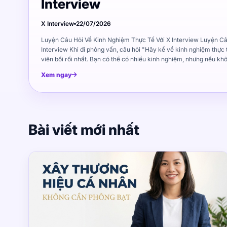
Interview
X Interview
22/07/2026
Luyện Câu Hỏi Về Kinh Nghiệm Thực Tế Với X Interview Luyện Câu Hỏi Về Kinh Nghiệm Thực Tế Với X Interview Khi đi phỏng vấn, câu hỏi "Hãy kể về kinh nghiệm thực tế của bạn" luôn là câu khiến nhiều ứng viên bối rối nhất. Bạn có thể có nhiều kinh nghiệm, nhưng nếu không biết cách chọn lọc và trình bày, câu trả lời sẽ trở nên lan man và không thuyết phục. Luyện câu hỏi kinh nghiệm thực tế với X Interview giúp bạn học cách chọn ví dụ phù hợp, kể câu chuyện có cấu trúc và truyền đạt kết quả rõ ràng. X Interview mô phỏng tình huống phỏng vấn thực tế, giúp bạn luyện tập cho đến khi câu trả lời trở nên chuyên nghiệp và ấn tượng. Bài viết này sẽ hướng dẫn bạn cách chuẩn bị câu trả lời cho các câu hỏi về kinh nghiệm thực tế, cách chọn ví dụ phù hợp, và cách sử dụng X Interview để luyện tập hiệu quả. Vì sao nhà tuyển dụng muốn nghe kinh nghiệm thực tế? Trước khi luyện tập, bạn cần hiểu tại sao nhà tuyển dụng lại đặt câu hỏi về kinh nghiệm thực tế. Hiểu được mục đích sẽ giúp bạn chuẩn bị câu trả lời tốt hơn. Kinh nghiệm thực tế chứng minh khả năng Nhà tuyển dụng không chỉ muốn nghe bạn nói bạn giỏi gì. Họ muốn biết bạn đã làm được gì trong thực tế. Một câu trả lời hay với ví dụ cụ thể sẽ thuyết phục hơn gấp nhiều lần so với việc chỉ liệt kê kỹ năng. Ví dụ: Kém: "Tôi có kỹ năng quản lý dự án tốt." Tốt: "Tôi đã quản lý dự án triển khai phần mềm CRM cho khách hàng lớn, hoàn thành đúng tiến độ và giảm 20% chi phí so với kế hoạch ban đầu." Kinh nghiệm giúp dự đoán hiệu suất trong tương lai Nếu bạn đã thành công với một nhiệm vụ nào đó trong quá khứ, khả năng cao bạn sẽ lặp lại thành công đó trong tương lai. Đây là lý do nhà tuyển dụng muốn nghe câu chuyện cụ thể. Kinh nghiệm thể hiện văn hóa làm việc Không chỉ kỹ năng, kinh nghiệm thực tế còn cho thấy: Cách bạn làm việc với đồng nghiệp Khả năng giải quyết vấn đề Thái độ trong khó khăn Cách bạn học hỏi từ thất bại Cách chọn ví dụ công việc có liên quan Không phải mọi kinh nghiệm đều phù hợp để kể trong phỏng vấn. Bạn cần chọn lọc cẩn thận để câu trả lời có sức thuyết phục. Nguyên tắc chọn ví dụ Nguyên tắc 1: Liên quan trực tiếp đến vị trí ứng tuyển Trước khi đi phỏng vấn, hãy đọc kỹ mô tả công việc. Xác định kỹ năng và yêu cầu chính, sau đó chọn kinh nghiệm liên quan nhất. Ví dụ: Nếu vị trí yêu cầu "kỹ năng quản lý nhóm", hãy kể về lần bạn dẫn dắt nhóm thực hiện dự án, không phải về kỹ năng sử dụng phần mềm. Nguyên tắc 2: Có kết quả đo lường được Câu trả lời sẽ mạnh mẽ hơn nhiều nếu bạn có số liệu cụ thể: "Tăng doanh số 30% trong 3 tháng" "Hoàn thành dự án trước hạn 2 tuần" "Giảm 15% khiếu nại khách hàng" Nguyên tắc 3: Phản ánh kỹ năng mềm Nhà tuyển dụng không chỉ quan tâm đến kết quả. Họ muốn biết bạn đã làm như thế nào: Bạn hợp tác với ai? Bạn đối mặt với khó khăn gì? Bạn học được gì từ trải nghiệm đó? Câu hỏi giúp chọn ví dụ phù hợp Trước khi đi phỏng vấn, hãy tự trả lời những câu hỏi này: Kinh nghiệm nào khiến tôi tự hào nhất? Kinh nghiệm nào liên quan nhất đến vị trí này? Kinh nghiệm nào có kết quả rõ ràng nhất? Kinh nghiệm nào cho thấy tôi giải quyết vấn đề tốt? Cách tránh kể kinh nghiệm quá dài Một trong những lỗi phổ biến nhất khi trả lời câu hỏi kinh nghiệm là kể quá dài. Nhà tuyển dụng có thể ngắt lời bạn hoặc mất hứng thú nếu câu trả lời kéo dài quá 2-3 phút. Cấu trúc câu trả lời ngắn gọn Sử dụng phương pháp STAR (Situation, Task, Action, Result): Situation (Tình huống): Mô tả bối cảnh ngắn gọn "Khi tôi làm việc tại công ty ABC, nhóm chúng tôi đối mặt với vấn đề khách hàng phàn nàn nhiều về chất lượng dịch vụ." Task (Nhiệm vụ): Trách nhiệm của bạn "Tôi được giao nhiệm vụ cải thiện chất lượng dịch vụ và giảm khiếu nại." Action (Hành động): Những gì bạn đã làm "Tôi phân tích dữ liệu khiếu nại, đào tạo lại nhóm hỗ trợ, và thiết lập quy trình mới để phản hồi khách hàng nhanh hơn." Result (Kết quả): Kết quả đo lường được "Trong 3 tháng, khiếu nại giảm 40% và điểm hài lòng khách hàng tăng từ 7 lên 9." Mẹo giữ câu trả lời ngắn Chuẩn bị trước: Viết câu trả lời ra giấy, tập nói trong 2 phút Tập trung vào kết quả: Nhà tuyển dụng quan tâm đến kết quả hơn quá trình Bỏ qua chi tiết không cần thiết: Không cần kể hết mọi bước nhỏ Dừng lại đúng lúc: Sau khi nói xong kết quả, dừng lại Câu trả lời mẫu ngắn gọn Câu hỏi: "Hãy kể về một lần bạn giải quyết xung đột với đồng nghiệp." Câu trả lời mẫu (1.5 phút): "Tôi từng có bất đồng với đồng nghiệp về cách thực hiện dự án. Mỗi người có ý kiến riêng và không ai nhượng bộ. Tôi chủ động mời đồng nghiệp nói chuyện riêng, lắng nghe quan điểm của họ và đề xuất giải pháp kết hợp ý kiến hai bên. Kết quả, dự án hoàn thành đúng tiến độ và mối quan hệ giữa chúng tôi tốt hơn trước. Tôi học được rằng giao tiếp trực tiếp và tôn trọng quan điểm khác biệt là chìa khóa giải quyết xung đột." Luyện câu hỏi kinh nghiệm thực tế với X Interview X Interview giúp bạn luyện tập câu hỏi kinh nghiệm thực tế một cách bài bản. Không chỉ trả lời, bạn còn nhận được feedback chi tiết để cải thiện. Các loại câu hỏi kinh nghiệm thường gặp X Interview cung cấp các nhóm câu hỏi kinh nghiệm phổ biến: Câu hỏi về thành tựu: "Hãy kể về thành tựu lớn nhất trong sự nghiệp" Câu hỏi về thất bại: "Hãy kể về lần bạn thất bại và bài học rút ra" Câu hỏi về xung đột: "Hãy kể về lần bạn giải quyết xung đột với đồng nghiệp" Câu hỏi về áp lực: "Hãy kể về lần bạn làm việc dưới áp lực lớn" Câu hỏi về sáng kiến: "Hãy kể về lần bạn đề xuất ý tưởng mới" Cách luyện tập với X Interview Bước 1: Chọn câu hỏi Chọn loại câu hỏi kinh nghiệm bạn muốn luyện. Nếu chuẩn bị phỏng vấn cụ thể, hãy chọn câu hỏi liên quan đến vị trí ứng tuyển. Bước 2: Chuẩn bị câu trả lời Viết nháp câu trả lời theo cấu trúc STAR: Tình huống: 1-2 câu Nhiệm vụ: 1 câu Hành động: 2-3 câu Kết quả: 1-2 câu Bước 3: Nói thành tiếng Bật mic và nói câu trả lời. Đọc nháp lần đầu, sau đó thử nói tự nhiên hơn. Bước 4: Nhận feedback X Interview sẽ đánh giá: Câu trả lời có đủ 4 yếu tố STAR không Độ dài có phù hợp không Có đủ chi tiết cụ thể không Kết quả có rõ ràng không Bước 5: Luyện lại Dựa trên feedback, chỉnh sửa câu trả lời và nói lại. Lặp lại cho đến khi hài lòng. Cách X Interview giúp bạn làm rõ kết quả trong câu trả lời Phần Result (Kết quả) trong cấu trúc STAR thường là phần yếu nhất của ứng viên. Nhiều người kể rất nhiều về quá trình nhưng lại mông lung khi nói đến kết quả. Vấn đề phổ biến khi mô tả kết quả Quá 
Xem ngay
Bài viết mới nhất