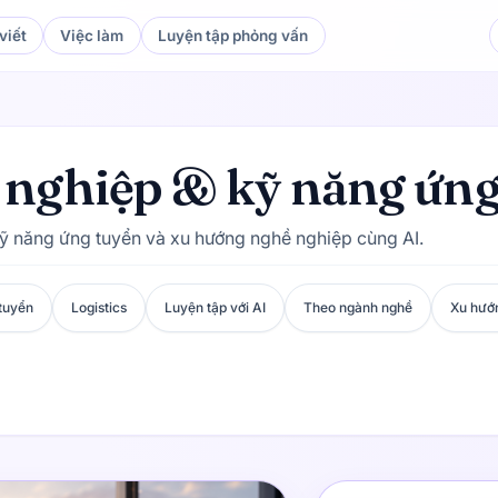
viết
Việc làm
Luyện tập phỏng vấn
ự nghiệp & kỹ năng ứn
kỹ năng ứng tuyển và xu hướng nghề nghiệp cùng AI.
tuyển
Logistics
Luyện tập với AI
Theo ngành nghề
Xu hướ