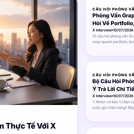
CÂU HỎI PHỎNG V
Phỏng Vấn Grap
Hỏi Về Portfolio
Thực Tế
X Interview
10/07/2026
10 câu hỏi phỏng vấn Gr
xoay quanh portfolio, br
ý cách trả lời để gây ấn 
CÂU HỎI PHỎNG V
Bộ Câu Hỏi Phỏ
Ý Trả Lời Chi Ti
X Interview
10/07/2026
1. Nhóm cơ bản 1.1 Bạn có thoải mái khi thực hiện các
cuộc gọi chào hàng? Đây là câu hỏi phỏng vấn sales mà
nhà tuyển dụng dùng để 
nội hay hướng ngoại, và 
m Thực Tế Với X
công việc đòi hỏi giao ti
không. Cách trả lời tốt: Không chỉ nói "tôi thoải mái" - hãy