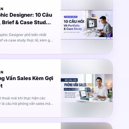
ẤN
hic Designer: 10 Câu
, Brief & Case Study
aphic Designer phổ biến nhất
ief và case study thực tế, kèm gợi
tượng từ vòng đầu.
ẤN
ng Vấn Sales Kèm Gợi
ết
đánh giá xem bạn là người hướng
liệu bạn có sẵn sàng thực hiện
ếp qua điện thoại nhiều hay