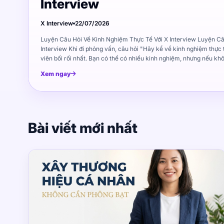
Interview
X Interview
22/07/2026
Luyện Câu Hỏi Về Kinh Nghiệm Thực Tế Với X Interview Luyện Câu Hỏi Về Kinh Nghiệm Thực Tế Với X Interview Khi đi phỏng vấn, câu hỏi "Hãy kể về kinh nghiệm thực tế của bạn" luôn là câu khiến nhiều ứng viên bối rối nhất. Bạn có thể có nhiều kinh nghiệm, nhưng nếu không biết cách chọn lọc và trình bày, câu trả lời sẽ trở nên lan man và không thuyết phục. Luyện câu hỏi kinh nghiệm thực tế với X Interview giúp bạn học cách chọn ví dụ phù hợp, kể câu chuyện có cấu trúc và truyền đạt kết quả rõ ràng. X Interview mô phỏng tình huống phỏng vấn thực tế, giúp bạn luyện tập cho đến khi câu trả lời trở nên chuyên nghiệp và ấn tượng. Bài viết này sẽ hướng dẫn bạn cách chuẩn bị câu trả lời cho các câu hỏi về kinh nghiệm thực tế, cách chọn ví dụ phù hợp, và cách sử dụng X Interview để luyện tập hiệu quả. Vì sao nhà tuyển dụng muốn nghe kinh nghiệm thực tế? Trước khi luyện tập, bạn cần hiểu tại sao nhà tuyển dụng lại đặt câu hỏi về kinh nghiệm thực tế. Hiểu được mục đích sẽ giúp bạn chuẩn bị câu trả lời tốt hơn. Kinh nghiệm thực tế chứng minh khả năng Nhà tuyển dụng không chỉ muốn nghe bạn nói bạn giỏi gì. Họ muốn biết bạn đã làm được gì trong thực tế. Một câu trả lời hay với ví dụ cụ thể sẽ thuyết phục hơn gấp nhiều lần so với việc chỉ liệt kê kỹ năng. Ví dụ: Kém: "Tôi có kỹ năng quản lý dự án tốt." Tốt: "Tôi đã quản lý dự án triển khai phần mềm CRM cho khách hàng lớn, hoàn thành đúng tiến độ và giảm 20% chi phí so với kế hoạch ban đầu." Kinh nghiệm giúp dự đoán hiệu suất trong tương lai Nếu bạn đã thành công với một nhiệm vụ nào đó trong quá khứ, khả năng cao bạn sẽ lặp lại thành công đó trong tương lai. Đây là lý do nhà tuyển dụng muốn nghe câu chuyện cụ thể. Kinh nghiệm thể hiện văn hóa làm việc Không chỉ kỹ năng, kinh nghiệm thực tế còn cho thấy: Cách bạn làm việc với đồng nghiệp Khả năng giải quyết vấn đề Thái độ trong khó khăn Cách bạn học hỏi từ thất bại Cách chọn ví dụ công việc có liên quan Không phải mọi kinh nghiệm đều phù hợp để kể trong phỏng vấn. Bạn cần chọn lọc cẩn thận để câu trả lời có sức thuyết phục. Nguyên tắc chọn ví dụ Nguyên tắc 1: Liên quan trực tiếp đến vị trí ứng tuyển Trước khi đi phỏng vấn, hãy đọc kỹ mô tả công việc. Xác định kỹ năng và yêu cầu chính, sau đó chọn kinh nghiệm liên quan nhất. Ví dụ: Nếu vị trí yêu cầu "kỹ năng quản lý nhóm", hãy kể về lần bạn dẫn dắt nhóm thực hiện dự án, không phải về kỹ năng sử dụng phần mềm. Nguyên tắc 2: Có kết quả đo lường được Câu trả lời sẽ mạnh mẽ hơn nhiều nếu bạn có số liệu cụ thể: "Tăng doanh số 30% trong 3 tháng" "Hoàn thành dự án trước hạn 2 tuần" "Giảm 15% khiếu nại khách hàng" Nguyên tắc 3: Phản ánh kỹ năng mềm Nhà tuyển dụng không chỉ quan tâm đến kết quả. Họ muốn biết bạn đã làm như thế nào: Bạn hợp tác với ai? Bạn đối mặt với khó khăn gì? Bạn học được gì từ trải nghiệm đó? Câu hỏi giúp chọn ví dụ phù hợp Trước khi đi phỏng vấn, hãy tự trả lời những câu hỏi này: Kinh nghiệm nào khiến tôi tự hào nhất? Kinh nghiệm nào liên quan nhất đến vị trí này? Kinh nghiệm nào có kết quả rõ ràng nhất? Kinh nghiệm nào cho thấy tôi giải quyết vấn đề tốt? Cách tránh kể kinh nghiệm quá dài Một trong những lỗi phổ biến nhất khi trả lời câu hỏi kinh nghiệm là kể quá dài. Nhà tuyển dụng có thể ngắt lời bạn hoặc mất hứng thú nếu câu trả lời kéo dài quá 2-3 phút. Cấu trúc câu trả lời ngắn gọn Sử dụng phương pháp STAR (Situation, Task, Action, Result): Situation (Tình huống): Mô tả bối cảnh ngắn gọn "Khi tôi làm việc tại công ty ABC, nhóm chúng tôi đối mặt với vấn đề khách hàng phàn nàn nhiều về chất lượng dịch vụ." Task (Nhiệm vụ): Trách nhiệm của bạn "Tôi được giao nhiệm vụ cải thiện chất lượng dịch vụ và giảm khiếu nại." Action (Hành động): Những gì bạn đã làm "Tôi phân tích dữ liệu khiếu nại, đào tạo lại nhóm hỗ trợ, và thiết lập quy trình mới để phản hồi khách hàng nhanh hơn." Result (Kết quả): Kết quả đo lường được "Trong 3 tháng, khiếu nại giảm 40% và điểm hài lòng khách hàng tăng từ 7 lên 9." Mẹo giữ câu trả lời ngắn Chuẩn bị trước: Viết câu trả lời ra giấy, tập nói trong 2 phút Tập trung vào kết quả: Nhà tuyển dụng quan tâm đến kết quả hơn quá trình Bỏ qua chi tiết không cần thiết: Không cần kể hết mọi bước nhỏ Dừng lại đúng lúc: Sau khi nói xong kết quả, dừng lại Câu trả lời mẫu ngắn gọn Câu hỏi: "Hãy kể về một lần bạn giải quyết xung đột với đồng nghiệp." Câu trả lời mẫu (1.5 phút): "Tôi từng có bất đồng với đồng nghiệp về cách thực hiện dự án. Mỗi người có ý kiến riêng và không ai nhượng bộ. Tôi chủ động mời đồng nghiệp nói chuyện riêng, lắng nghe quan điểm của họ và đề xuất giải pháp kết hợp ý kiến hai bên. Kết quả, dự án hoàn thành đúng tiến độ và mối quan hệ giữa chúng tôi tốt hơn trước. Tôi học được rằng giao tiếp trực tiếp và tôn trọng quan điểm khác biệt là chìa khóa giải quyết xung đột." Luyện câu hỏi kinh nghiệm thực tế với X Interview X Interview giúp bạn luyện tập câu hỏi kinh nghiệm thực tế một cách bài bản. Không chỉ trả lời, bạn còn nhận được feedback chi tiết để cải thiện. Các loại câu hỏi kinh nghiệm thường gặp X Interview cung cấp các nhóm câu hỏi kinh nghiệm phổ biến: Câu hỏi về thành tựu: "Hãy kể về thành tựu lớn nhất trong sự nghiệp" Câu hỏi về thất bại: "Hãy kể về lần bạn thất bại và bài học rút ra" Câu hỏi về xung đột: "Hãy kể về lần bạn giải quyết xung đột với đồng nghiệp" Câu hỏi về áp lực: "Hãy kể về lần bạn làm việc dưới áp lực lớn" Câu hỏi về sáng kiến: "Hãy kể về lần bạn đề xuất ý tưởng mới" Cách luyện tập với X Interview Bước 1: Chọn câu hỏi Chọn loại câu hỏi kinh nghiệm bạn muốn luyện. Nếu chuẩn bị phỏng vấn cụ thể, hãy chọn câu hỏi liên quan đến vị trí ứng tuyển. Bước 2: Chuẩn bị câu trả lời Viết nháp câu trả lời theo cấu trúc STAR: Tình huống: 1-2 câu Nhiệm vụ: 1 câu Hành động: 2-3 câu Kết quả: 1-2 câu Bước 3: Nói thành tiếng Bật mic và nói câu trả lời. Đọc nháp lần đầu, sau đó thử nói tự nhiên hơn. Bước 4: Nhận feedback X Interview sẽ đánh giá: Câu trả lời có đủ 4 yếu tố STAR không Độ dài có phù hợp không Có đủ chi tiết cụ thể không Kết quả có rõ ràng không Bước 5: Luyện lại Dựa trên feedback, chỉnh sửa câu trả lời và nói lại. Lặp lại cho đến khi hài lòng. Cách X Interview giúp bạn làm rõ kết quả trong câu trả lời Phần Result (Kết quả) trong cấu trúc STAR thường là phần yếu nhất của ứng viên. Nhiều người kể rất nhiều về quá trình nhưng lại mông lung khi nói đến kết quả. Vấn đề phổ biến khi mô tả kết quả Quá 
Xem ngay
Bài viết mới nhất