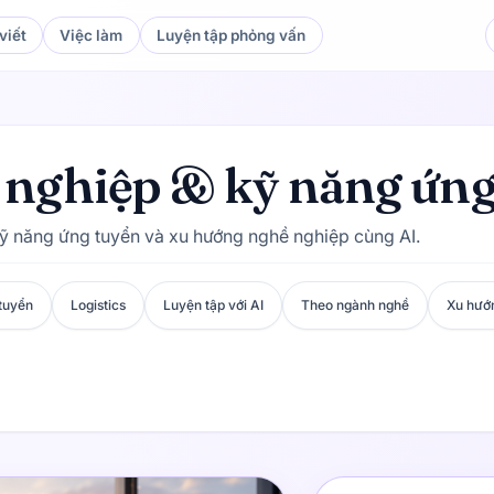
viết
Việc làm
Luyện tập phỏng vấn
ự nghiệp & kỹ năng ứn
kỹ năng ứng tuyển và xu hướng nghề nghiệp cùng AI.
tuyển
Logistics
Luyện tập với AI
Theo ngành nghề
Xu hướ