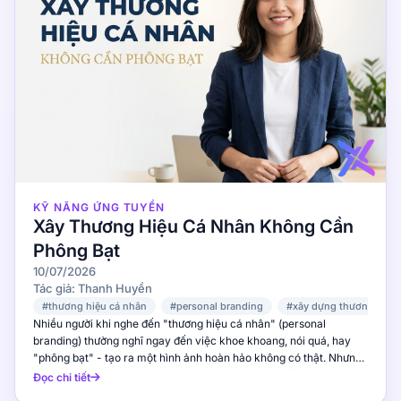
lần mà là liên tục, nhất quán qua nhiều tháng.
Cách trả lời tốt: "Trong 6 tháng đầu tại công ty
A, tôi đạt 110% KPI hàng tháng. Sang quý 3, tôi
vượt target 15% với doanh thu 450 triệu đồng,
trong đó 60% đến từ khách hàng mới. Tháng
cuối năm, dù thị trường chững lại, tôi vẫn đạt
100% mục tiêu nhờ tập trung vào khách hàng
cũ và upsell." Sai lầm cần tránh: Nói chung
chung như "thỉnh thoảng tôi đạt tốt" mà không
có con số cụ thể. Nhà tuyển dụng sẽ nghi ngờ
con số của bạn không đáng tin. 1.3 Điều gì thúc
đẩy bạn khi làm nghề sales? Câu hỏi này đánh
KỸ NĂNG ỨNG TUYỂN
giá động lực thực sự của bạn. Nhà tuyển dụng
Xây Thương Hiệu Cá Nhân Không Cần
cần biết bạn gắn bó với nghề vì đam mê hay
Phông Bạt
chỉ vì đồng lương. Cách trả lời tốt: "Tôi thích
cảm giác giải được bài toán cho khách hàng.
10/07/2026
Có những tháng khách hàng nói 'không' liên
Tác giả: Thanh Huyền
tục, nhưng tháng tôi tìm ra đúng giải pháp và
#thương hiệu cá nhân
#personal branding
#xây dựng thương hiệu
khách ký hợp đồng 200 triệu - đó là khoảnh
Nhiều người khi nghe đến "thương hiệu cá nhân" (personal branding) thường nghĩ ngay đến việc khoe khoang, nói quá, hay "phông bạt" - tạo ra một hình ảnh hoàn hảo không có thật. Nhưng thực tế, xây dựng personal brand hiệu quả không hề đòi hỏi bạn phải giả vờ là người khác. Ngược lại, chính việc cố gắng tỏa sáng theo cách không đúng với bản chất sẽ phản tác dụng - khiến bạn mất uy tín thay vì được tôn trọng. Vậy làm thế nào để xây dựng thương hiệu cá nhân một cách chân thực, khiến sếp và đối tác tự nhiên ngưỡng mộ và nể trọng bạn? Bài viết này sẽ chia sẻ những "tuyệt chiêu" giúp bạn làm điều đó - từ việc khám phá giá trị thật, tạo giá trị cho người khác, đến duy trì sự nhất quán trong mọi hành động. 👉 Bắt đầu xây dựng thương hiệu cá nhân ngay tại x-interview.com - nơi bạn có thể luyện tập phỏng vấn và thể hiện giá trị thật. 1. Tại Sao "Phông Bạt" Lại Không Bao Giờ Hiệu Quả? Trước khi vào chi tiết, hãy cùng hiểu tại sao cách tiếp cận "giả tạo" thường thất bại trong môi trường công sở và kinh doanh. Sự Không Nhất Quán (Inconsistency) Khi bạn tự dựng một hình ảnh không phải bản thân, bạn phải liên tục "diễn". Chỉ cần một khoảnh khắc lộ ra sự khác biệt giữa "người bạn" và "người họ nhìn thấy" - uy tín của bạn sụp đổ ngay lập tức. Trong môi trường công sở, nơi bạn làm việc hàng ngày với cùng nhóm người, việc duy trì mask (mặt nạ) là bất khả thi. Đặc biệt trong thời đại thông tin hiện nay, mọi thứ đều có thể được kiểm tra. LinkedIn profile, các bài viết trên mạng xã hội, phản hồi từ đồng nghiệp cũ - tất cả đều có thể tiết lộ sự mâu thuẫn giữa hình ảnh bạn xây dựng và con người thật. Khi sự thật được phơi bày, thiệt hại về uy tín còn nghiêm trọng hơn nhiều so với việc bạn chưa từng "phông bạt" bao giờ. Mất Năng Lượng (Energy Drain) "Người giỏi nhất" không chỉ là người có thành tích cao, mà còn là người có khả năng duy trì hiệu suất trong thời gian dài. Cố gắng trở thành "phiên bản khác" tốn rất nhiều năng lượng cảm xúc, khiến bạn mau kiệt sức và khó duy trì phong độ. Nghiên cứu từ Đại học Stanford cho thấy rằng việc duy trì một "hình ảnh giả tạo" đòi hỏi não bộ phải làm việc gấp đôi so với việc là chính mình. Điều này giải thích tại sao nhiều người cảm thấy kiệt sức sau một ngày làm việc dài - không phải vì công việc quá nặng, mà vì họ dành quá nhiều năng lượng cho việc "giả vờ". Thiếu Bằng Chứng (No Proof) Cho dù bạn có "nói" mình giỏi đến đâu, nếu không có bằng chứng, người khác sẽ không tin. Sếp và đối tác đều là những người đã nhìn thấy nhiều "hàng giả" - họ có khả năng phát hiện rất tinh tế. Điều quan trọng nhất: personal branding không phải là tạo ra một hình ảnh giả tạo, mà là khám phá và tỏa sáng giá trị thật của bạn. 2. Tuyệt Chiêu #1: "Giá Trị Thật" - Đừng Tạo Ra, Hãy Khám Phá Ra Cách Thực Hiện Thay vì hỏi "Tôi nên trông như thế nào để gây ấn tượng?", hãy hỏi "Điều gì làm tôi KHÁC BIỆT một cách tự nhiên?" Mỗi người đều có những điểm mạnh, phong cách, và cách tiếp cận công việc riêng. Bạn hãy nhận ra những điều này và để chúng trở thành phần thương hiệu của bạn. Cách khám phá: Hỏi người thân tín: "Theo bạn, điều gì làm tôi khác biệt?" Viết ra 5 thành tựu bạn tự hào nhất trong công việc Nhận ra quy luật: Bạn thường được khen về điều gì? Điều gì bạn làm tốt hơn hầu hết mọi người một cách tự nhiên? Phân tích feedback từ sếp và đồng nghiệp trong các buổi đánh giá hiệu suất Ví dụ thực tế: Anh Tuấn là một business analyst tại công ty IT. Thay vì cố trở thành "chuyên gia PowerPoint" hay "người nói trước đám đông giỏi", anh nhận ra điểm mạnh thật sự của mình là khả năng "dịch" ngôn ngữ kỹ thuật thành ngôn ngữ kinh doanh - điều mà lập trình viên và stakeholders (bên liên quan) đều cần. Anh bắt đầu định vị mình là "cầu nối" giữa tech và business, và dần trở thành người không thể thiếu trong mỗi dự án. Chìa khóa ở đây là sự tự nhận thức. Bạn không cần phải là người giỏi nhất trong mọi thứ - bạn chỉ cần giỏi nhất trong một lĩnh vực cụ thể mà người khác cần. Và khi bạn tập trung vào điểm mạnh đó, thương hiệu của bạn sẽ tự nhiên nổi bật. 👉 Khám phá giá trị thật của bạn và thể hiện nó trong buổi phỏng vấn tại X Interview. 3. Tuyệt Chiêu #2: "Tạo Giá Trị" Thay Vì "Nói Giá Trị" Nguyên Tắc Vàng Để người khác thấy giá trị của bạn, bạn không cần phải nói - hãy để kết quả tự nói thay. 3 cách tạo giá trị hiển nhiên: Giải quyết vấn đề trước khi được yêu cầu - Chủ động tìm hiểu khó khăn của team và đề xuất giải pháp. Đừng chờ sếp giao task, hãy chủ động tìm hiểu vấn đề và đề xuất cách giải quyết. Chia sẻ kiến thức một cách tự nhiên - Viết blog, hướng dẫn đồng nghiệp, hoặc đơn giản là trả lời câu hỏi trong group chat. Khi bạn chia sẻ kiến thức, mọi người sẽ tự nhiên coi bạn là chuyên gia. Kết nối người với người - Giới thiệu người này với người kia khi bạn thấy họ có thể giúp nhau. Hành động nhỏ này tạo ra giá trị lớn và giúp bạn trở thành "trung tâm" trong mạng lưới quan hệ. Ví dụ thực tế: Chị Mai làm trong ngành Marketing. Thay vì nói "Tôi giỏi SEO", chị bắt đầu chia sẻ những phân tích case study trên LinkedIn - chỉ ra tại sao một chiến dịch SEO thành công hay thất bại. Sau 6 tháng, chị trở thành "chuyên gia SEO" trong mắt mọi người mà không cần phải nói một lần nào. Bài viết của chị được chia sẻ rộng rãi, và nhiều người trong ngành bắt đầu chủ động kết nối với chị. Điều này chứng minh một nguyên tắc quan trọng: Giá trị bạn tạo ra cho người khác chính là thương hiệu mạnh nhất của bạn. 4. Tuyệt Chiêu #3: "Consistency" - Sự Nhất Quán Là Sức Mạnh Tại Sao Nhất Quán Quan Trọng? Sự nhất quán tạo ra niềm tin. Khi bạn luôn là chính mình trong mọi tình huống - từ họp team đến gặp khách hàng - người khác sẽ dần tin tưởng và nể trọng bạn. Cách duy trì sự nhất quán: Xác định giá trị cốt lõi - Bạn coi trọng điều gì trong công việc? Trung thực? Sáng tạo? Tận tâm? Hãy viết ra 3-5 giá trị cốt lõi và luôn hành động theo chúng. Hành động theo giá trị đó mỗi ngày - Không phải lúc nào cũng dễ, nhưng đó là cách xây dựng thương hiệu bền vững. Khi bạn đối mặt với tình huống khó khăn, hãy tự hỏi: "Giá trị cốt lõi của tôi nói gì về cách xử lý tình huống này?" Đừng thay đổi "màu sắc" theo từng người - Bạn có thể linh hoạt trong cách thể hiện, nhưng giá trị cốt lõi phải giữ nguyên. Một người sếp khác nhau không có nghĩa là bạn phải thay đổi con người mình. Ví dụ thực tế: Anh Minh, một quản lý sản phẩm, luôn giữ vững giá trị "minh bạch và trung thực" trong mọi tình huống. Khi dự án gặp vấn đề, anh không bao giờ giấu giếm mà báo cáo rõ ràng cho sếp và team. Ban đầu, một số người cho rằng anh quá thẳng thắn. Nhưng sau một thời gian, mọi người đều tin tưởng anh tuyệt đối - vì họ biết anh luôn nói sự thật, dù có thể khó nghe. 👉 Thể hiện sự nhất quán của bạn trong buổi phỏng vấn AI tại x-interview.com. 5. Tuyệt Chiêu #4: "Storytelling" - Kể Chuyện Thay Vì Liệt Kê Tại Sao Kể Chuyện Hiệu Quả Hơn? Con người ta nhớ câu chuyện tốt hơn số liệu. Thay vì nói "Tôi đã tăng trưởng doanh thu 30%", hãy kể câu chuyện về cách bạn làm điều đó. Câu chuyện tạo ra cảm xúc, và cảm xúc tạo ra ấn tượng lâu dài. Cấu trúc câu chuyện hiệu quả: Bối cảnh - Bạn đang ở đâu trước khi bắt đầu? Mô tả tình huống ban đầu một cách chi tiết để người nghe có thể hình dung. Thách thức - Bạn đối mặt với khó khăn gì? Đừng ngại chia sẻ những trở ngại thực tế - chúng làm câu chuyện trở nên chân thực hơn. Hành động - Bạn đã làm gì để vượt qua? Tập trung vào các bước cụ thể bạn đã thực hiện, không phải lý thuyết chung chung. Kết quả - Điều gì thay đổi sau đó? Sử dụng số liệu cụ thể khi có thể để tăng sức thuyết phục. Bài học - Bạn rút ra được gì? Đây là phần quan trọng nhất - nó cho thấy khả năng tư duy và học hỏi của bạn. Ví dụ thực tế: Anh Hoàng, một quản lý dự án, thay vì liệt kê "Đã quản lý 15 dự án thành công", anh kể câu chuyện về dự án đầu tiên anh thất bại - cách anh học hỏi từ sai lầm, và từ đó xây dựng phương pháp quản lý riêng giúp anh thành công với 14 dự án tiếp theo. Câu chuyện này ấn tượng hơn gấp nhiều lần so với một danh sách thành tích. Khi bạn kể chuyện, hãy nhớ: người nghe muốn thấy con người thật của bạn, không phải một danh sách achievement. 6. Tuyệt Chiêu #5: "Listening" - Lắng Nghe Là Nghệ Thuật Xây Dựng Thương Hiệu Tại Sao Lắng Nghe Là Sức Mạnh? Khi bạn thực sự lắng nghe người khác, bạn thể hiện sự tôn trọng và hiểu biết. Đây là nền tảng của mọi mối quan hệ chuyên nghiệp tốt đẹp. Một người biết lắng nghe thường được đánh giá cao hơn một người chỉ biết nói. Cách lắng nghe hiệu quả: Đặt câu hỏi sâu - Thay vì nói "Tôi hiểu", hãy hỏi "Bạn có thể chia sẻ thêm về..." hoặc "Điều gì khiến bạn nghĩ như vậy?" Câu hỏi sâu cho thấy bạn thực sự quan tâm. Ghi chú và nhớ - Khi bạn nhớ chi tiết nhỏ về người khác, họ cảm thấy được trân trọng. Một câu "Hôm nay vợ bạn thế nào?" hay "Dự án上次那个怎么样了?" có thể tạo ra ấn tượng lớn. Phản hồi có giá trị - Đưa ra insight hoặc gợi ý dựa trên những gì bạn nghe được. Đừng chỉ lắng nghe rồi quên - hãy thể hiện bạn đã hiểu và có thể đóng góp. Ví dụ thực tế: Chị Lan, một giám đốc nhân sự, nổi tiếng với khả năng lắng nghe. Trong mỗi buổi phỏng vấn, chị luôn đặt câu hỏi sâu và ghi nhớ chi tiết nhỏ về ứng viên. Nhiều ứng viên sau đó chia sẻ rằng họ cảm thấy chị Lan thực sự quan tâm đến họ - không chỉ như một ứng viên, mà như một con người. Chính khả năng này giúp chị xây dựng mạng lưới ứng viên chất lượng cao cho công ty. 7. Tuyệt Chiêu #6: "Networking" - Xây Dựng Mạng Lưới Chân Thật Nguyên Tắc Networking Hiệu Quả Networking không phải là "lấy lòng" mọi người. Đó là việc xây dựng mối quan hệ hai chiều, nơi cả hai bên đều có lợi. Một mạng lưới mạnh mẽ không được xây dựng từ số lượng contacts, mà từ chất lượng mối quan hệ. Cách networking chân thật: Cho đi trước - Giúp đỡ người khác mà không mong đợi nhận lại ngay. Khi bạn giúp đỡ vô điều kiện, người khác sẽ tự nhiên muốn giúp bạn khi cần. Duy trì liên lạc - Một tin nhắn chúc mừng sinh nhật hoặc hỏi thăm sức khỏe có ý nghĩa lớn. Đừng để mối quan hệ "chết" sau lần gặp đầu tiên. Tham gia cộng đồng - Tham gia các nhóm ngành, sự kiện, và hoạt động cộng đồng. Đây là nơi bạn có thể gặp gỡ những người có cùng mối
khắc tôi nhớ mãi. Tiền lương là kết quả, không
phải mục tiêu." Lý do nhà tuyển dụng hỏi:
Nhân viên sales chỉ vì tiền sẽ bỏ việc ngay khi
Đọc chi tiết
có offer cao hơn. Người có động lực thật sẽ ở